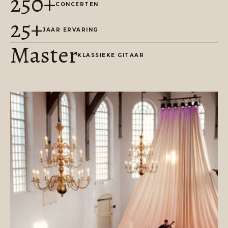
250+
CONCERTEN
25+
JAAR ERVARING
Master
KLASSIEKE GITAAR