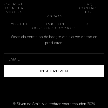
OVER MIJ
FAQ
DONEER
CONTACT
VIDEOS
SHOP
SOCIALS
YOUTUBE
LINKEDIN
X
BLIJF OP DE HOOGTE
Wees als eerste op de hoogte van nieuwe video's en
producten.
INSCHRIJVEN
INSCHRIJVEN
© Silvan de Smit. Alle rechten voorbehouden 2026.