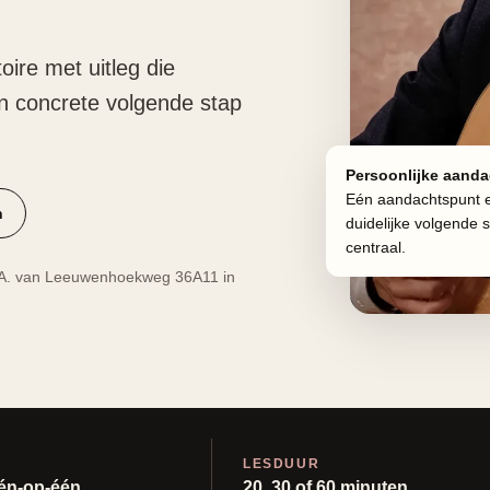
oire met uitleg die
en concrete volgende stap
Persoonlijke aanda
Eén aandachtspunt 
n
duidelijke volgende 
centraal.
e A. van Leeuwenhoekweg 36A11 in
LESDUUR
één-op-één
20, 30 of 60 minuten