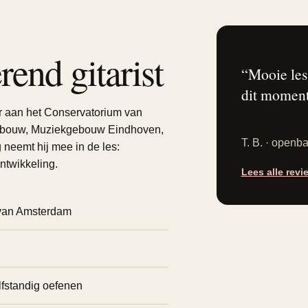
rend gitarist
“Mooie less
dit moment 
ar aan het Conservatorium van
gebouw, Muziekgebouw Eindhoven,
T. B. · openb
 neemt hij mee in de les:
ntwikkeling.
Lees alle revi
 van Amsterdam
elfstandig oefenen