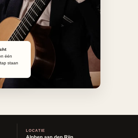
cht
en één
stap staan
LOCATIE
Alphen aan den Rijn