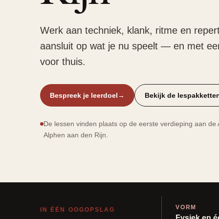
Werk aan techniek, klank, ritme en repert
aansluit op wat je nu speelt — en met e
voor thuis.
Bespreek je leerdoel
→
Bekijk de lespakkette
De lessen vinden plaats op de eerste verdieping aan d
Alphen aan den Rijn.
VORM
IN ÉÉN OOGOPSLAG
Fysiek en 