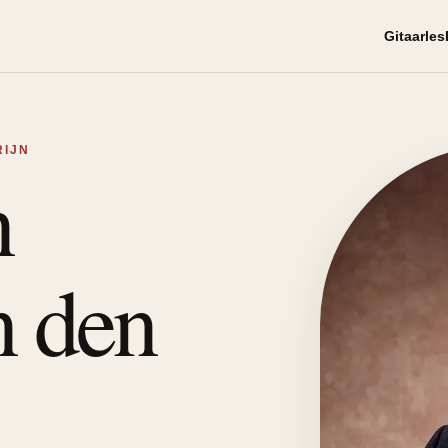
Gitaarles
RIJN
n
n den