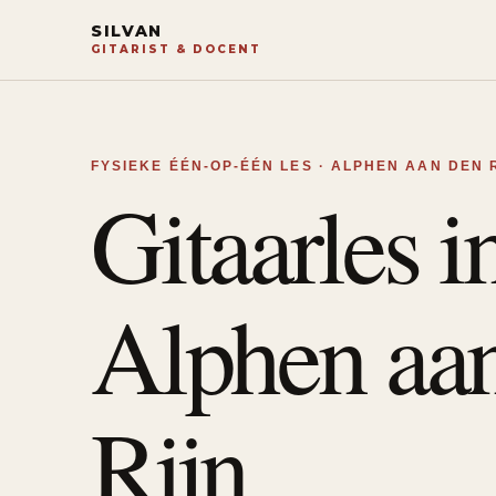
SILVAN
GITARIST & DOCENT
FYSIEKE ÉÉN-OP-ÉÉN LES · ALPHEN AAN DEN 
Gitaarles i
Alphen aa
Rijn